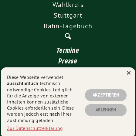
Wahlkreis
Stuttgart
Bahn-Tagebuch
Termine
Presse
×
Kontakt
Diese Webseite verwendet
ausschließlich
technisch
Impressum
notwendige Cookies. Lediglich
Datenschutz
AKZEPTIEREN
für die Anzeige von externen
Inhalten können zusätzliche
Cookies erforderlich sein. Diese
ABLEHNEN
werden jedoch erst
nach
Ihrer
© 2026
Niklas Nüssle MdL
- Alle Rechte vorbehalten.
Zustimmung geladen.
Zur Datenschutzerklärung