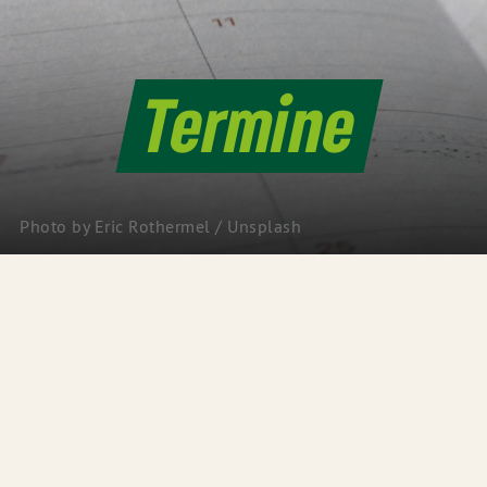
Termine
Photo by
Eric Rothermel
/
Unsplash