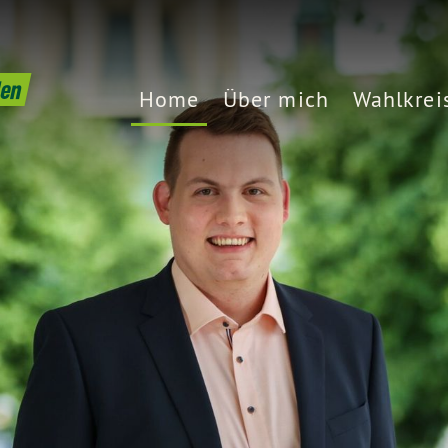
den
Home
Über mich
Wahlkrei