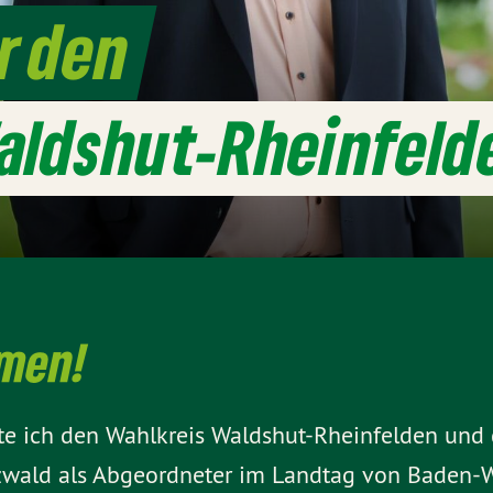
r den
aldshut-Rheinfeld
mmen!
ete ich den Wahlkreis Waldshut-Rheinfelden un
ald als Abgeordneter im Landtag von Baden-Wür