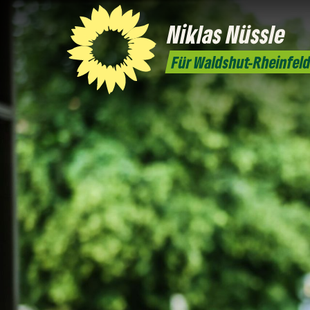
Niklas
Nüssle
Für Waldshut-Rheinfel