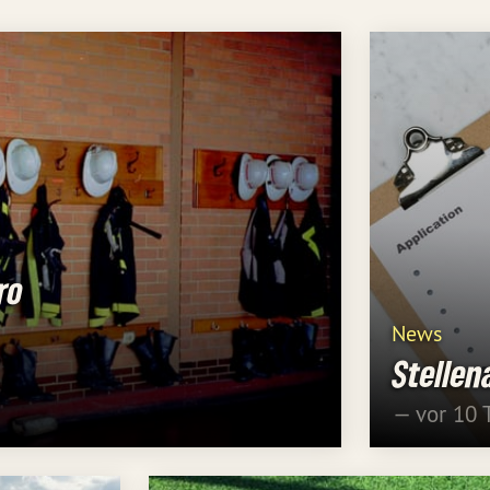
ro
News
Stelle
— vor 10 