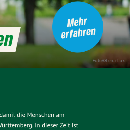
Me
hr
erfa
hre
n
en
Foto©Lena Lux
d damit die Menschen am
ttemberg. In dieser Zeit ist