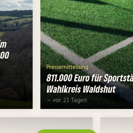
im
000
Pressemitteilung
811.000 Euro für Sportst
Wahlkreis Waldshut
— vor 21 Tagen