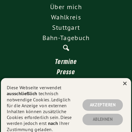
Über mich
Wahlkreis
Stuttgart
Bahn-Tagebuch
Termine
Presse
×
Kontakt
Diese Webseite verwendet
ausschließlich
technisch
Impressum
notwendige Cookies. Lediglich
Datenschutz
AKZEPTIEREN
für die Anzeige von externen
Inhalten können zusätzliche
Cookies erforderlich sein. Diese
ABLEHNEN
werden jedoch erst
nach
Ihrer
© 2026
Niklas Nüssle MdL
- Alle Rechte vorbehalten.
Zustimmung geladen.