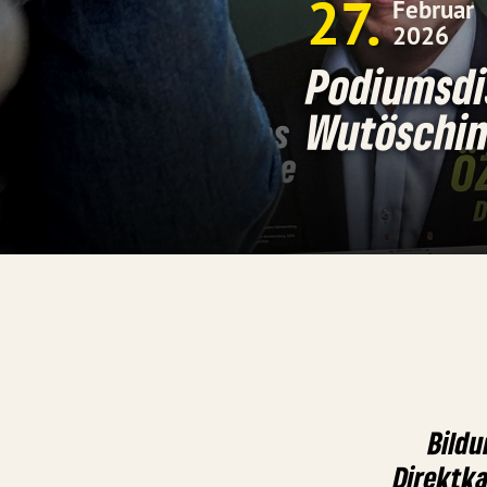
27
Februar
2026
Podiumsdi
Wutöschi
Bildu
Direktka