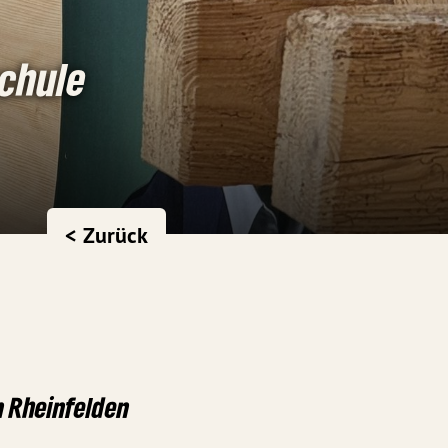
chule
< Zurück
in Rheinfelden