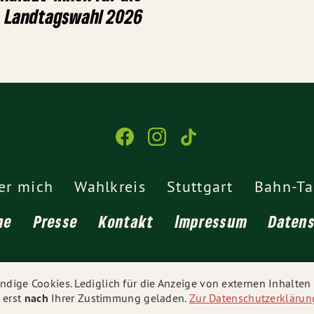
Landtagswahl 2026
er mich
Wahlkreis
Stuttgart
Bahn-T
ne
Presse
Kontakt
Impressum
Daten
© 2026
Niklas Nüssle MdL
- Alle Rechte vorbehalten.
dige Cookies. Lediglich für die Anzeige von externen Inhalte
 erst
nach
Ihrer Zustimmung geladen.
Zur Datenschutzerklärun