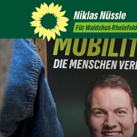
Niklas
Nüssle
Für Waldshut-Rheinfel