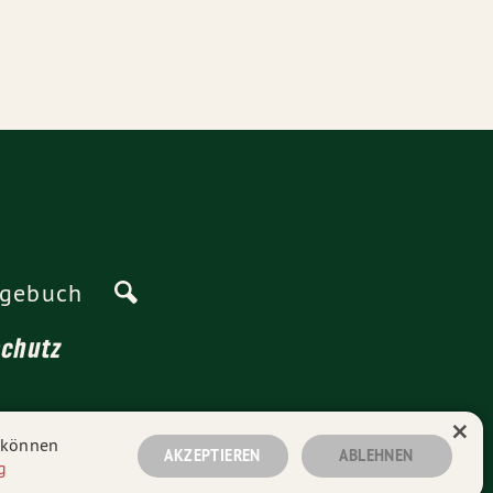
agebuch
schutz
×
n können
AKZEPTIEREN
ABLEHNEN
g